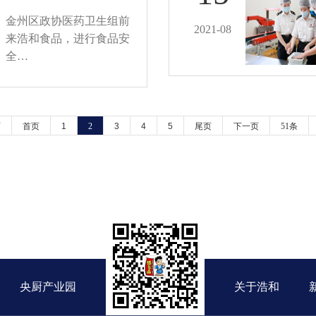
金州区政协医药卫生组前
2021-08
来浩和食品，进行食品安
全…
页
首页
1
2
3
4
5
尾页
下一页
51条
央厨产业园
关于浩和