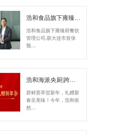
浩和食品旗下雍臻…
浩和食品旗下雍臻府餐饮
管理公司,获大连市首张
预…
浩和海派央厨|跨…
群鲜荟萃贺新年，礼赠新
春呈美味！今年，浩和依
然…