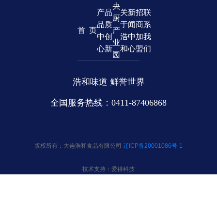
央
产
品
关
新
招
联
厨
品
质
于
闻
商
系
首 页
产
中
创
浩
中
加
我
业
心
新
和
心
盟
们
园
浩和味道 鲜誉世界
全国服务热线：0411-87406868
版权所有：大连浩和食品有限公司
辽ICP备20001086号-1
技术支持：爱得科技