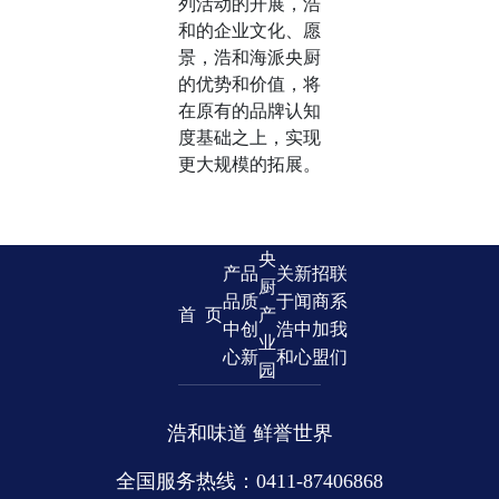
列活动的开展，浩
和的企业文化、愿
景，浩和海派央厨
的优势和价值，将
在原有的品牌认知
度基础之上，实现
更大规模的拓展。
央
产
品
关
新
招
联
厨
品
质
于
闻
商
系
首 页
产
中
创
浩
中
加
我
业
心
新
和
心
盟
们
园
浩和味道 鲜誉世界
全国服务热线：0411-87406868