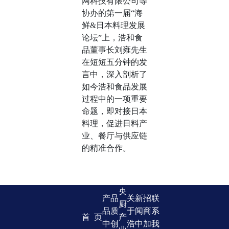
网科技有限公司等
协办的第一届“海
鲜&日本料理发展
论坛”上，浩和食
品董事长刘雍先生
在短短五分钟的发
言中，深入剖析了
如今浩和食品发展
过程中的一项重要
命题，即对接日本
料理，促进日料产
业、餐厅与供应链
的精准合作。
央
产
品
关
新
招
联
厨
品
质
于
闻
商
系
首 页
产
中
创
浩
中
加
我