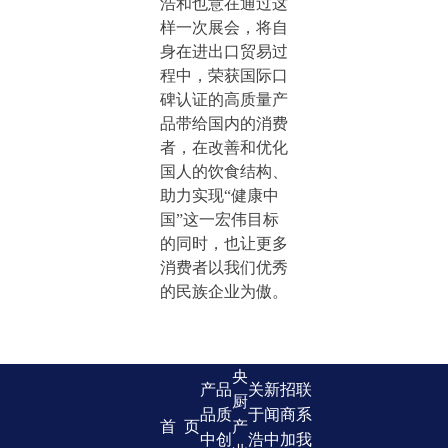
浩和也意在通过这
样一次展会，将自
身在进出口贸易过
程中，荣获国际口
碑认证的高质量产
品带给国内的消费
者，在改善和优化
国人的饮食结构、
助力实现“健康中
国”这一宏伟目标
的同时，也让更多
消费者以我们优秀
的民族企业为傲。
央
产
品
关
新
招
联
厨
品
质
于
闻
商
系
首 页
产
中
创
浩
中
加
我