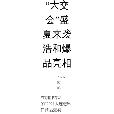
“大交
会”盛
夏来袭
浩和爆
品亮相
2021-
07-
06
在刚刚结束
的“2021大连进出
口商品交易