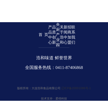
央
产
品
关
新
招
联
厨
品
质
于
闻
商
系
首 页
产
中
创
浩
中
加
我
业
心
新
和
心
盟
们
园
浩和味道 鲜誉世界
全国服务热线：0411-87406868
版权所有：大连浩和食品有限公司
辽ICP备20001086号-1
技术支持：爱得科技